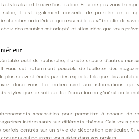
uels styles ils ont trouvé l’inspiration. Pour ne pas vous tromp
e salon, il est également conseillé de prendre en comp
 de chercher un intérieur qui ressemble au vôtre afin de savoir
le choix des meubles est adapté et si les idées que vous prév
ntérieur
véritable outil de recherche, il existe encore d’autres mani
Il vous est notamment possible de feuilleter des magazin
t le plus souvent écrits par des experts tels que des archite
uvez donc vous fier entièrement aux informations qui 
s styles que ce soit sur la décoration en général ou le mob
bonnements accessibles pour permettre à chacun de re
azines intéressants sur différents thèmes. Cela vous per
es parfois centrés sur un style de décoration particulier. Si 
 contacts qui pourront vous aider dans vos projets.