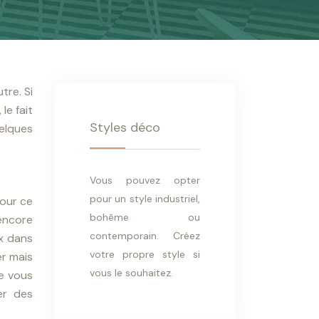
tre. Si
le fait
Styles déco
uelques
Vous pouvez opter
pour un style industriel,
Pour ce
bohême ou
encore
contemporain. Créez
ix dans
votre propre style si
er mais
vous le souhaitez.
ue vous
er des