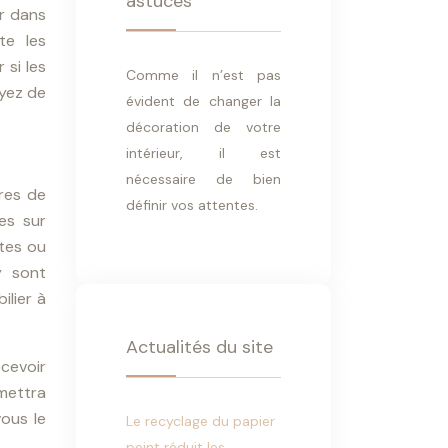
astuces
er dans
te les
 si les
Comme il n’est pas
oyez de
évident de changer la
décoration de votre
intérieur, il est
nécessaire de bien
ères de
définir vos attentes.
es sur
ctes ou
y sont
ilier à
Actualités du site
cevoir
mettra
vous le
Le recyclage du papier
peint réduit les