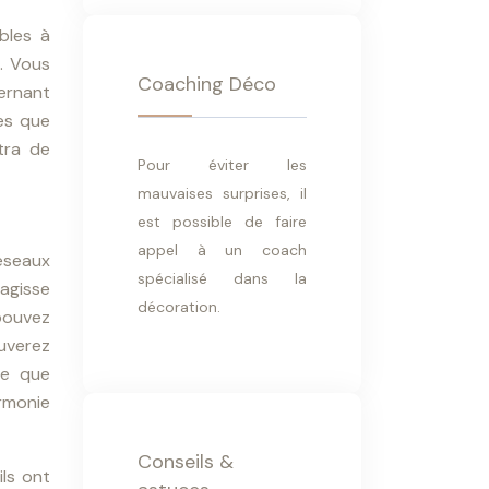
bles à
. Vous
Coaching Déco
ernant
ces que
tra de
Pour éviter les
mauvaises surprises, il
est possible de faire
appel à un coach
réseaux
spécialisé dans la
’agisse
décoration.
 pouvez
ouverez
le que
armonie
Conseils &
ls ont